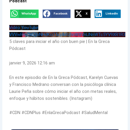
Pódcast
WhatsApp
Facebook
X
LinkedIn
Vidéo YouTube
VVVwRmZMZjlvNHdKci15cjdkRzhnWXVnLlNnWTc5YV9XR1R3
5 claves para iniciar el año con buen pie | En la Greca
Pódcast
janvier 9, 2026 12:16 am
En este episodio de En la Greca Pódcast, Karelyn Cuevas
y Francisco Medrano conversan con la psicóloga clínica
Laurie Peña sobre cómo iniciar el año con metas reales,
enfoque y hábitos sostenibles. (Instagram)
#CDN #CDNPlus #EnlaGrecaPodcast #SaludMental