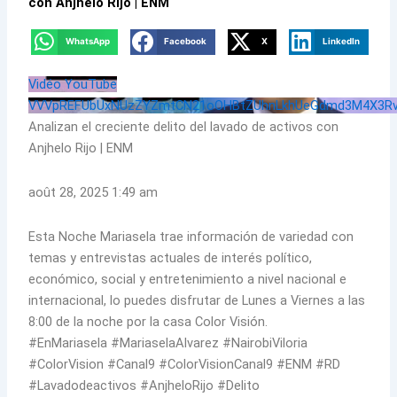
con Anjhelo Rijo | ENM
WhatsApp
Facebook
X
LinkedIn
Vidéo YouTube
VVVpREFUbUxNUzZYZmtCN21oOHBtZUhnLkhUeGdmd3M4X3R
Analizan el creciente delito del lavado de activos con
Anjhelo Rijo | ENM
août 28, 2025 1:49 am
Esta Noche Mariasela trae información de variedad con
temas y entrevistas actuales de interés político,
económico, social y entretenimiento a nivel nacional e
internacional, lo puedes disfrutar de Lunes a Viernes a las
8:00 de la noche por la casa Color Visión.
#EnMariasela #MariaselaAlvarez #NairobiViloria
#ColorVision #Canal9 #ColorVisionCanal9 #ENM #RD
#Lavadodeactivos #AnjheloRijo #Delito