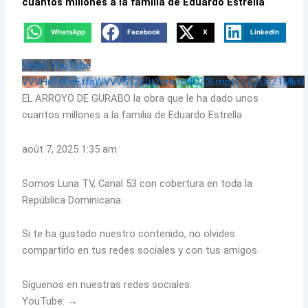
cuantos millones a la familia de Eduardo Estrella
WhatsApp
Facebook
X
LinkedIn
Vidéo YouTube
VVVHd1dPeEtfaWVVVS12c0t2dmJsNGZ3LmptTVZZUEZ1MkI0
EL ARROYO DE GURABO la obra que le ha dado unos
cuantos millones a la familia de Eduardo Estrella
août 7, 2025 1:35 am
Somos Luna TV, Canal 53 con cobertura en toda la
República Dominicana.
Si te ha gustado nuestro contenido, no olvides
compartirlo en tus redes sociales y con tus amigos.
Síguenos en nuestras redes sociales:
YouTube: →