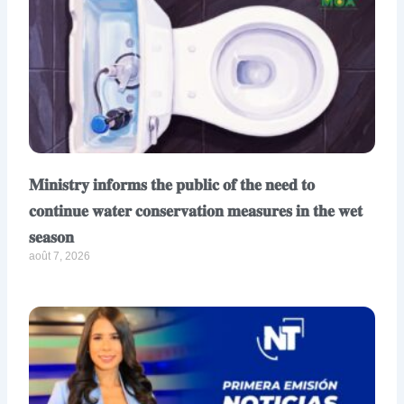
𝐌𝐢𝐧𝐢𝐬𝐭𝐫𝐲 𝐢𝐧𝐟𝐨𝐫𝐦𝐬 𝐭𝐡𝐞 𝐩𝐮𝐛𝐥𝐢𝐜 𝐨𝐟 𝐭𝐡𝐞 𝐧𝐞𝐞𝐝 𝐭𝐨
𝐜𝐨𝐧𝐭𝐢𝐧𝐮𝐞 𝐰𝐚𝐭𝐞𝐫 𝐜𝐨𝐧𝐬𝐞𝐫𝐯𝐚𝐭𝐢𝐨𝐧 𝐦𝐞𝐚𝐬𝐮𝐫𝐞𝐬 𝐢𝐧 𝐭𝐡𝐞 𝐰𝐞𝐭
𝐬𝐞𝐚𝐬𝐨𝐧
août 7, 2026