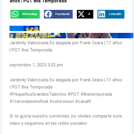
años | PGT 8va Temporada
WhatsApp
Facebook
X
LinkedIn
Vidéo YouTube
VVVpREFUbUxNUzZYZmtCN21oOHBtZUhnLmdJZFZqTjhXQnY4
Jardenly Valenzuela Es alagada por Frank Ceara | 11 años
| PGT 8va Temporada
septembre 1, 2025 3:02 pm
Jardenly Valenzuela Es alagada por Frank Ceara | 11 años
| PGT 8va Temporada
#PequeñosGrandesTalentos #PGT #8vatemporada
#1rarondasemifinal #colorvision #canal9
Si te gusta nuestro contenido, no olvides compartir este
video y seguirnos en las redes sociales: