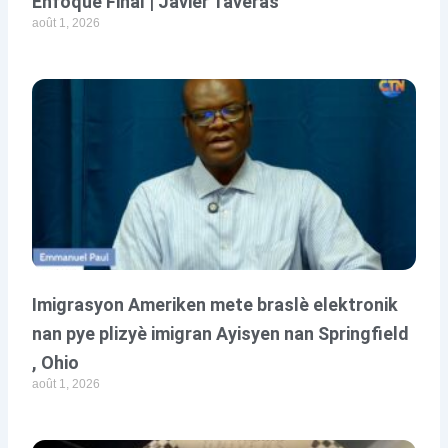
Enfoque Final | Javier Taveras
août 1, 2026
Imigrasyon Ameriken mete braslè elektronik
nan pye plizyè imigran Ayisyen nan Springfield
, Ohio
août 1, 2026