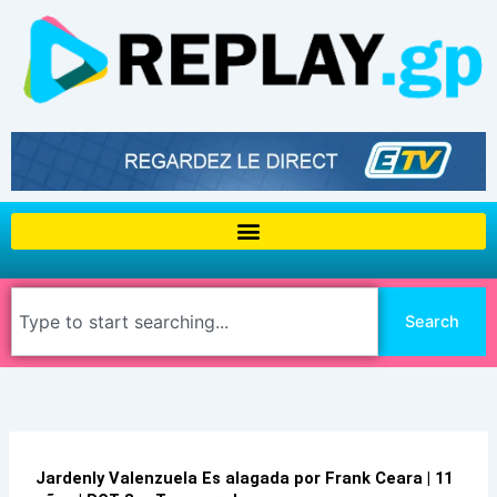
Aller
au
contenu
Rechercher
Search
Jardenly Valenzuela Es alagada por Frank Ceara | 11