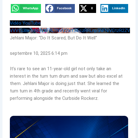
WhatsApp
Facebook
X
LinkedIn
Vidéo YouTube
VVVtS3lwTnNQVXFRLTNVV2IxY3lEczRRLnp5NFNiVGtzR2ZV
Jehlani Major: “Do It Scared, But Do It Well”
septembre 10, 2025 6:14 pm
It’s rare to see an 11-year-old girl not only take an
interest in the tum tum drum and saw but also excel at
them. Jehlani Major is doing just that. She learned the
tum tum in 4th grade and recently went viral for
performing alongside the Curbside Rockerz.