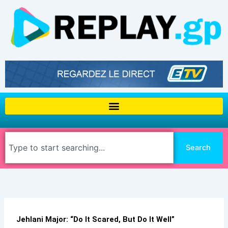
Aller
au
contenu
Rechercher
Search
Jehlani Major: “Do It Scared, But Do It Well”