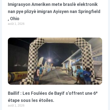
Imigrasyon Ameriken mete braslè elektronik
nan pye plizyè imigran Ayisyen nan Springfield
, Ohio
août 1, 2026
Baillif : Les Foulées de Bayif s’offrent une 6ᵉ
étape sous les étoiles.
août 1, 2026