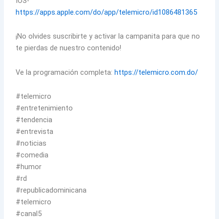
IOS-
https://apps.apple.com/do/app/telemicro/id1086481365
¡No olvides suscribirte y activar la campanita para que no
te pierdas de nuestro contenido!
Ve la programación completa:
https://telemicro.com.do/
#telemicro
#entretenimiento
#tendencia
#entrevista
#noticias
#comedia
#humor
#rd
#republicadominicana
#telemicro
#canal5