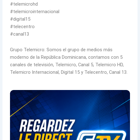
#telemicrohd
#telemicrointernacional
#digital15
#telecentro
#canal13
Grupo Telemicro: Somos el grupo de medios más
moderno de la República Dominicana, contamos con 5
canales de televisión, Telemicro, Canal 5, Telemicro HD,
Telemicro Internacional, Digital 15 y Telecentro, Canal 13.