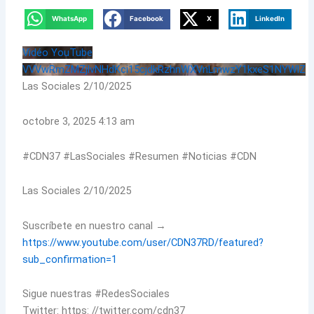
WhatsApp
Facebook
X
LinkedIn
Vidéo YouTube
VVVwRmZMZjlvNHdKci15cjdkRzhnWXVnLmwzY1kxeS1NYWlZ
Las Sociales 2/10/2025
octobre 3, 2025 4:13 am
#CDN37 #LasSociales #Resumen #Noticias #CDN
Las Sociales 2/10/2025
Suscríbete en nuestro canal →
https://www.youtube.com/user/CDN37RD/featured?
sub_confirmation=1
Sigue nuestras #RedesSociales
Twitter: https: //twitter.com/cdn37