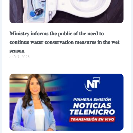
𝐌𝐢𝐧𝐢𝐬𝐭𝐫𝐲 𝐢𝐧𝐟𝐨𝐫𝐦𝐬 𝐭𝐡𝐞 𝐩𝐮𝐛𝐥𝐢𝐜 𝐨𝐟 𝐭𝐡𝐞 𝐧𝐞𝐞𝐝 𝐭𝐨
𝐜𝐨𝐧𝐭𝐢𝐧𝐮𝐞 𝐰𝐚𝐭𝐞𝐫 𝐜𝐨𝐧𝐬𝐞𝐫𝐯𝐚𝐭𝐢𝐨𝐧 𝐦𝐞𝐚𝐬𝐮𝐫𝐞𝐬 𝐢𝐧 𝐭𝐡𝐞 𝐰𝐞𝐭
𝐬𝐞𝐚𝐬𝐨𝐧
août 7, 2026