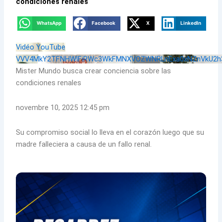
condiciones renales
WhatsApp
Facebook
X
LinkedIn
Vidéo YouTube
VVV4MkY2TFNHWlFiRWc3WkFMNXVOZWNRLnExa0xNZnVkU2h
Mister Mundo busca crear conciencia sobre las
condiciones renales
novembre 10, 2025 12:45 pm
Su compromiso social lo lleva en el corazón luego que su
madre falleciera a causa de un fallo renal.