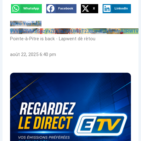
WhatsApp
Facebook
X
LinkedIn
Vidéo YouTube
VVVaR2lVM3lSazVxZEs3a2VhUWlxT2JBLmdBZk9PMnA0RW1V
Pointe-à-Pitre is back - Lapwent dè rètou
août 22, 2025 6:40 pm