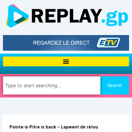
Aller
au
contenu
Rechercher
Search
Pointe-à-Pitre is back – Lapwent dè rètou