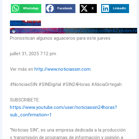
WhatsApp
Facebook
X
LinkedIn
Vidéo YouTube
VVViQkl3RzRMSmZReU00WmRvaXVqQnhnLno0NmliZzBnbmtV
Pronostican algunos aguaceros para este jueves
juillet 31, 2025 7:12 pm
Ver más en
http://www.noticiassin.com
#NoticiasSIN #SINDigital #SIN24Horas #AliciaOrtegah
SUBSCRIBETE:
https://www.youtube.com/user/noticiassin24horas?
sub_confirmation=1
“Noticias SIN”, es una empresa dedicada a la producción
y transmisión de programas de información y opinión a