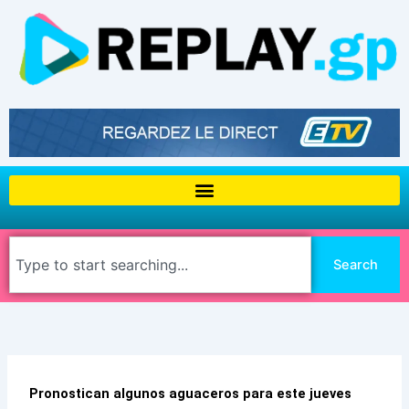
Aller
au
contenu
Rechercher
Search
Pronostican algunos aguaceros para este jueves