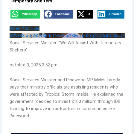
Temporary Shelters”
WhatsApp
Facebook
X
LinkedIn
Vidéo YouTube
VVVtS3lwTnNQVXFRLTNVV2IxY3lEczRRLkg1am5xRUI4alQ4
Social Services Minister: “We Will Assist With Temporary
Shelters”
octobre 3, 2025 3:52 pm
Social Services Minister and Pinewood MP Myles Laroda
says that ministry officials are assisting residents who
were affected by Tropical Storm Imelda. He explained the
government “decided to invest $100 million” through IDB
funding to improve infrastructure in communities like
Pinewood.