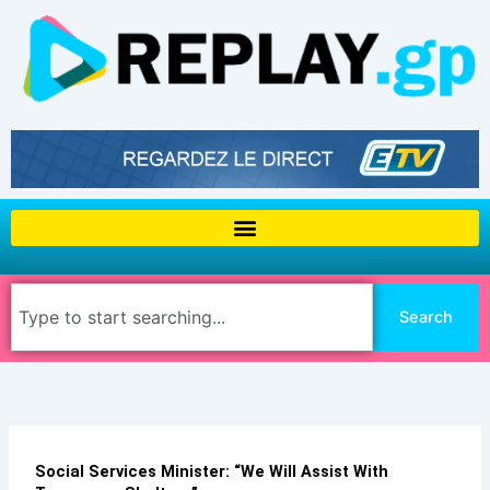
Aller
au
contenu
Rechercher
Search
Social Services Minister: “We Will Assist With