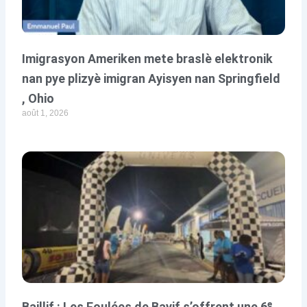
Imigrasyon Ameriken mete braslè elektronik
nan pye plizyè imigran Ayisyen nan Springfield
, Ohio
août 1, 2026
Baillif : Les Foulées de Bayif s’offrent une 6ᵉ