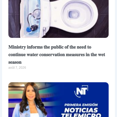
𝐌𝐢𝐧𝐢𝐬𝐭𝐫𝐲 𝐢𝐧𝐟𝐨𝐫𝐦𝐬 𝐭𝐡𝐞 𝐩𝐮𝐛𝐥𝐢𝐜 𝐨𝐟 𝐭𝐡𝐞 𝐧𝐞𝐞𝐝 𝐭𝐨
𝐜𝐨𝐧𝐭𝐢𝐧𝐮𝐞 𝐰𝐚𝐭𝐞𝐫 𝐜𝐨𝐧𝐬𝐞𝐫𝐯𝐚𝐭𝐢𝐨𝐧 𝐦𝐞𝐚𝐬𝐮𝐫𝐞𝐬 𝐢𝐧 𝐭𝐡𝐞 𝐰𝐞𝐭
𝐬𝐞𝐚𝐬𝐨𝐧
août 7, 2026