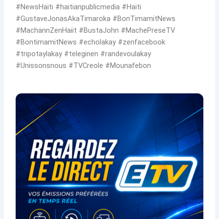
#NewsHaiti #haitianpublicmedia #Haiti
#GustaveJonasAkaTimaroka #BonTimamitNews
#MachannZenHaiit #BustaJohn #MachePreseTV
#BontimamitNews #echolakay #zenfacebook
#tripotaylakay #teleginen #randevoulakay
#Unissonsnous #TVCreole #Mounafebon