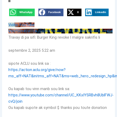
li
WhatsApp
Facebook
X
LinkedIn
Vidéo YouTube
VVVfS0t4SVlTUkJ2aDhVYmxGV0otY3ZRLlRkRVBvUDBZcHQ4
Travay di pa sifi: Burger King revoke l malgre sakrifis li
septembre 2, 2025 5:22 am
sipote ACLU sou link sa :
https://action.aclu.org/give/now?
ms_aff=NAT&initms_aff=NAT&ms=web_hero_redesign_hp&i
Ou kapab tou vinn manb sou link sa:
https://www.youtube.com/channel/UC_KKxIYSRBvh8UblFWJ-
cvQ/join
Ou kapab supote ak symbol $ thanks pou toute donation