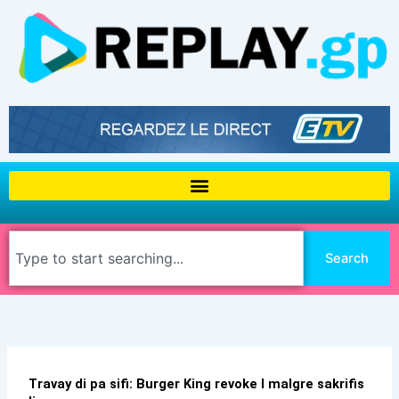
Aller
au
contenu
Rechercher
Search
Travay di pa sifi: Burger King revoke l malgre sakrifis