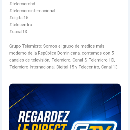
#telemicrohd
#telemicrointernacional
#digital15
#telecentro
#canal13
Grupo Telemicro: Somos el grupo de medios más
moderno de la República Dominicana, contamos con 5
canales de televisión, Telemicro, Canal 5, Telemicro HD,
Telemicro Internacional, Digital 15 y Telecentro, Canal 13.