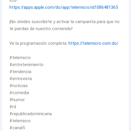
IOS-
https://apps.apple.com/do/app/telemicro/id1086481365
¡No olvides suscribirte y activar la campanita para que no
te pierdas de nuestro contenido!
Ve la programación completa:
https://telemicro.com.do/
#telemicro
#entretenimiento
#tendencia
#entrevista
#noticias
#comedia
#humor
#rd
#republicadominicana
#telemicro
#canal5