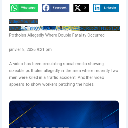
WhatsApp
Facebook
X
LinkedIn
Vidéo YouTube
VVVtS3lwTnNQVXFRLTNVV2IxY3lEczRRLjRUb29TN3J5TEtJ
Potholes Allegedly Where Double Fatality Occurred
janvier 8, 2026 9:21 pm
A video has been circulating social media showing
sizeable potholes allegedly in the area where recently two
men were killed in a traffic accident. Another video
appears to show workers patching the holes.