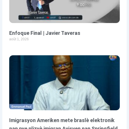
Enfoque Final | Javier Taveras
août 1, 2026
Imigrasyon Ameriken mete braslè elektronik
nan pye plizyè imigran Ayisyen nan Springfield