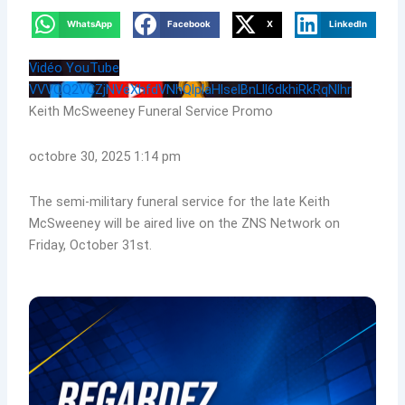
WhatsApp
Facebook
X
LinkedIn
Vidéo YouTube
VVVQQ2VCZjNVeXhfdVNhQlplaHlselBnLll6dkhiRkRqNlhr
Keith McSweeney Funeral Service Promo
octobre 30, 2025 1:14 pm
The semi-military funeral service for the late Keith
McSweeney will be aired live on the ZNS Network on
Friday, October 31st.