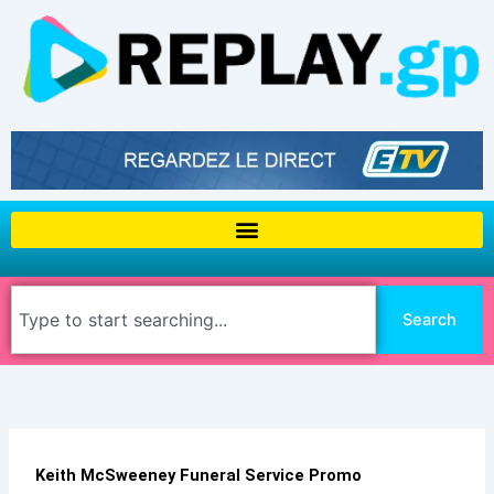
Aller
au
contenu
Rechercher
Search
Keith McSweeney Funeral Service Promo